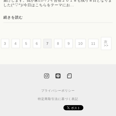
届けします。我が家のハワイ合宿２０１８も残り８日となりま
した(^▽^)/今日はこちらをテーマにお...
続きを読む
次
3
4
5
6
7
8
9
10
11
>>
プライバシーポリシー
特定商取引法に基づく表記