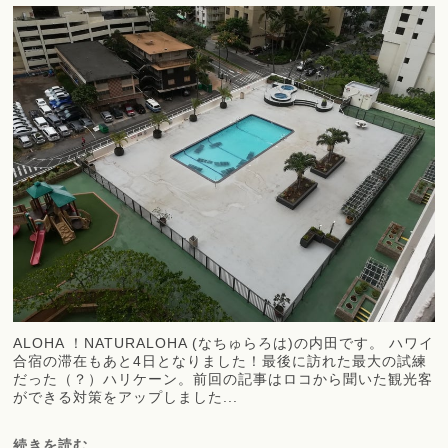
ALOHA ！NATURALOHA (なちゅらろは)の内田です。 ハワイ
合宿の滞在もあと4日となりました！最後に訪れた最大の試練
だった（？）ハリケーン。前回の記事はロコから聞いた観光客
ができる対策をアップしました...
続きを読む