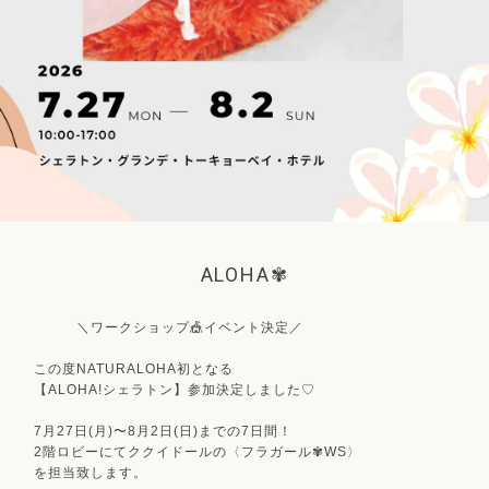
ALOHA✾
＼ワークショップ🎪イベント決定／
この度NATURALOHA初となる
【ALOHA!シェラトン】参加決定しました♡
7月27日(月)〜8月2日(日)までの7日間！
2階ロビーにてククイドールの〈フラガール✾WS〉
を担当致します。