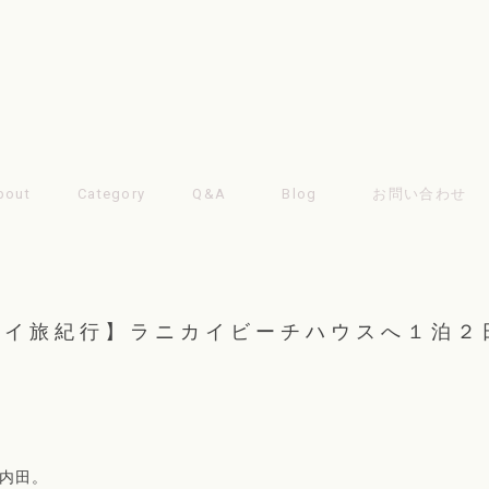
bout
Category
Q&A
Blog
お問い合わせ
ワイ旅紀行】ラニカイビーチハウスへ１泊２
の内田。